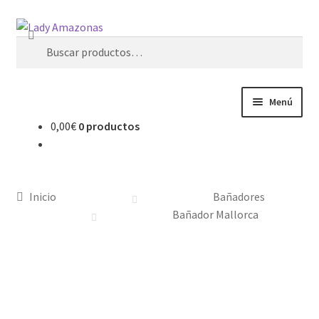
Buscar
Menú
0,00
€
0 productos
Inicio
¿Quienes somos?
Inicio
Bañadores
Carrito
Bañador Mallorca
Contacto
Finalizar compra