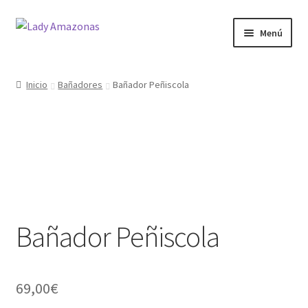
Menú
Inicio
Inicio
Bañadores
Bañador Peñiscola
¿Quienes somos?
Carrito
Contacto
Finalizar compra
Bañador Peñiscola
Mi cuenta
Tienda
69,00
€