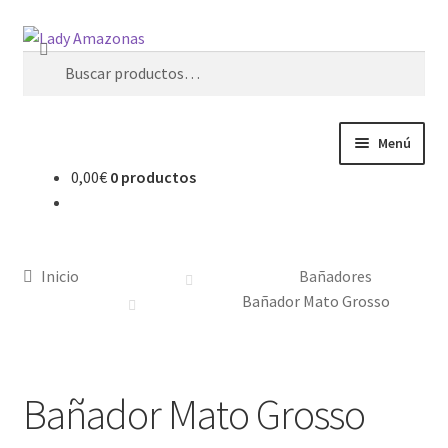
Buscar
Menú
0,00
€
0 productos
Inicio
¿Quienes somos?
Inicio
Bañadores
Carrito
Bañador Mato Grosso
Contacto
Bañador Mato Grosso
Finalizar compra