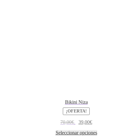
Bikini Niza
¡OFERTA!
70,00
€
39,00
€
Seleccionar opciones